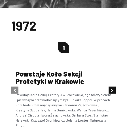
1972
1
Powstaje Koło Sekcji
Po
Protetyki w Krakowie
Pr
Powstaje Koło Sekcji Protetyki w Krakowie, a jego założycielem
Pows
i pierwszym przewodniczącym był Ludwik Sieppel. W pracach
Oddz
Koła brali udział między innymi Sławomir Zajączkowski,
oddz
Krystyna Szuberlak, Hanna Dunikowska, Wanda Pasenkiewicz,
Zarz
Andrzej Ciaputa, Iwona Żelaznowska, Barbara Stós, Stanisław
dr B
Majewski, Krzysztof Gronkiewicz, Jolanta Loster, Małgorzata
Zarz
Pihut.
zaró