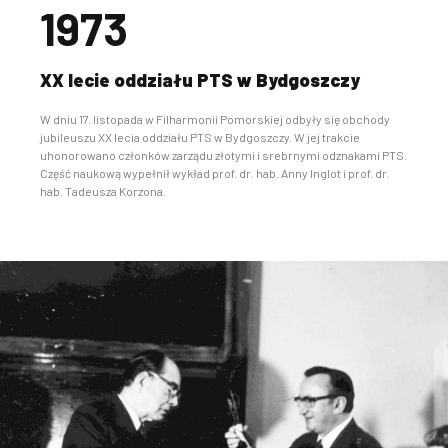
1973
XX lecie oddziału PTS w Bydgoszczy
W dniu 17. listopada w Filharmonii Pomorskiej odbyły się obchody
jubileuszu XX lecia oddziału PTS w Bydgoszczy. W jej trakcie
uhonorowano członków zarządu złotymi i srebrnymi odznakami PTS.
Część naukową wypełnił wykład prof. dr. hab. Anny Inglot i prof. dr.
hab. Tadeusza Korzona.