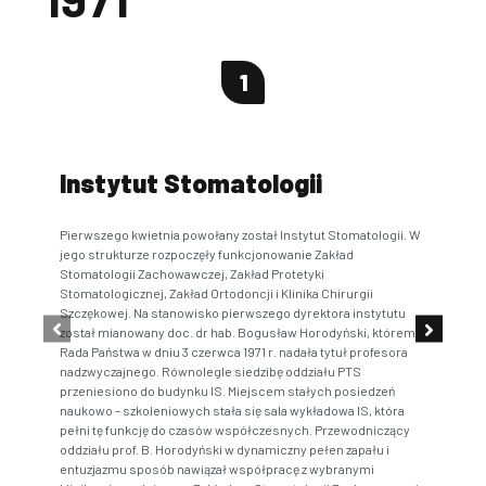
1
Instytut Stomatologii
Pr
G
Pierwszego kwietnia powołany został Instytut Stomatologii. W
jego strukturze rozpoczęły funkcjonowanie Zakład
Zarz
Stomatologii Zachowawczej, Zakład Protetyki
Kato
Stomatologicznej, Zakład Ortodoncji i Klinika Chirurgii
w uz
Szczękowej. Na stanowisko pierwszego dyrektora instytutu
stom
został mianowany doc. dr hab. Bogusław Horodyński, któremu
Stom
Rada Państwa w dniu 3 czerwca 1971 r. nadała tytuł profesora
prze
nadzwyczajnego. Równolegle siedzibę oddziału PTS
przeniesiono do budynku IS. Miejscem stałych posiedzeń
naukowo – szkoleniowych stała się sala wykładowa IS, która
pełni tę funkcję do czasów współczesnych. Przewodniczący
oddziału prof. B. Horodyński w dynamiczny pełen zapału i
entuzjazmu sposób nawiązał współpracę z wybranymi