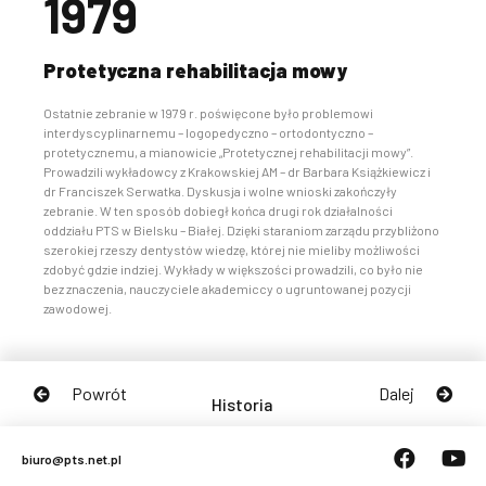
1979
Protetyczna rehabilitacja mowy
Ostatnie zebranie w 1979 r. poświęcone było problemowi
interdyscyplinarnemu – logopedyczno – ortodontyczno –
protetycznemu, a mianowicie „Protetycznej rehabilitacji mowy”.
Prowadzili wykładowcy z Krakowskiej AM – dr Barbara Książkiewicz i
dr Franciszek Serwatka. Dyskusja i wolne wnioski zakończyły
zebranie. W ten sposób dobiegł końca drugi rok działalności
oddziału PTS w Bielsku – Białej. Dzięki staraniom zarządu przybliżono
szerokiej rzeszy dentystów wiedzę, której nie mieliby możliwości
zdobyć gdzie indziej. Wykłady w większości prowadzili, co było nie
bez znaczenia, nauczyciele akademiccy o ugruntowanej pozycji
zawodowej.
Powrót
Dalej
Historia
biuro@pts.net.pl