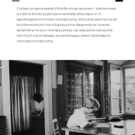
Wroc
Pro
Zostaje zorganizowana III Konferencja naukowo – szkoleniowa,
w trakcie której wygłoszono wykłady dotyczące m.in.
zapobieganie chorobie reumatycznej, klinicznej wartości prób
biochemicznych i serologicznych w diagnostyce i ocenie
dynamiki procesu reumatycznego czy znaczenie odczynów
skórnych z distreptazą i streptokinazą u dzieci dotkniętych
chorobą reumatyczną.