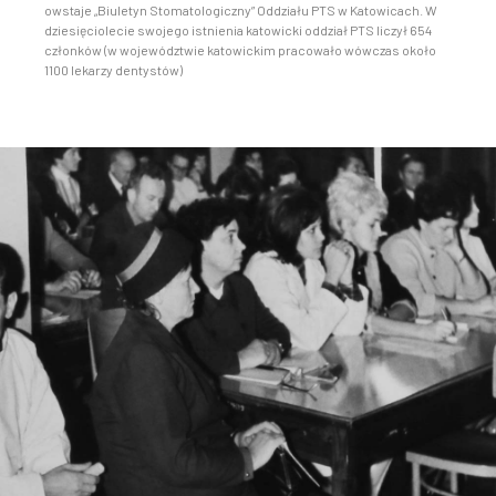
owstaje „Biuletyn Stomatologiczny” Oddziału PTS w Katowicach. W
dziesięciolecie swojego istnienia katowicki oddział PTS liczył 654
członków (w województwie katowickim pracowało wówczas około
1100 lekarzy dentystów)