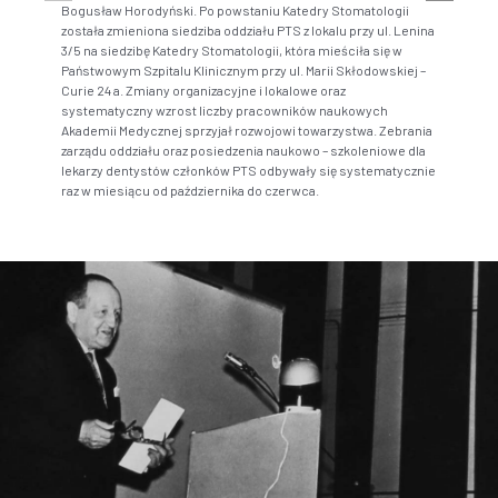
Bogusław Horodyński. Po powstaniu Katedry Stomatologii
nast
została zmieniona siedziba oddziału PTS z lokalu przy ul. Lenina
złam
3/5 na siedzibę Katedry Stomatologii, która mieściła się w
Akad
Państwowym Szpitalu Klinicznym przy ul. Marii Skłodowskiej –
lecz
Curie 24 a. Zmiany organizacyjne i lokalowe oraz
Wars
systematyczny wzrost liczby pracowników naukowych
przy
Akademii Medycznej sprzyjał rozwojowi towarzystwa. Zebrania
Medy
zarządu oddziału oraz posiedzenia naukowo – szkoleniowe dla
lekarzy dentystów członków PTS odbywały się systematycznie
raz w miesiącu od października do czerwca.