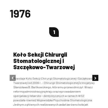
1976
1
Koło Sekcji Chirurgii
Na
Stomatologicznej i
Szczękowo-Twarzowej
Spec
stom
spra
Powstaje Koło Sekcji Chirurgii Stomatologicznej i Szczękowo-
nauk
Twarzowej (od 2006 r. - Chirurgii Stomatologicznej) z inicjatywy
med.
Stanisława B. Bartkowskiego, któremu przewodniczył. Wraz z
reformą administracyjną kraju oraz wprowadzeniem
specjalizacji lekarsko – dentystycznych w ramach WSZ
powstała również Wojewódzka Przychodnia Stomatologiczna.
Jednym z głównych realizowanych zadań zarówno koła jak