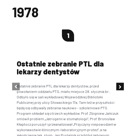
1978
1
Ostatnie zebranie PTL dla
PT
lekarzy dentystów
W Bi
zost
Ostatnie zebranie PTL dla lekarzy dentystów, przed
powołaniem oddziału PTS, miało miejsce 28. stycznia br..
Odbyło się w sali wykładowej Wojewódzkiej Biblioteki
Publicznej przy ulicy Słowackiego 17a. Tam też w przyszłości
będą się odbywały zebrania naukowo - szkoleniowe PTS.
Program składał się z trzech wykładów. Prof. Zbigniew Jańczuk
omówił problem „Jatrogenii w stomatologii”, Prof. Bronisław
Kłaptocz poruszył i przeanalizował „Przyczyny niepowodzeń w
wykonawstwie klinicznym i laboratoryjnym protez”, a na
zakończenie lek. stom. Jan Pustelnik przybliżył zebranym