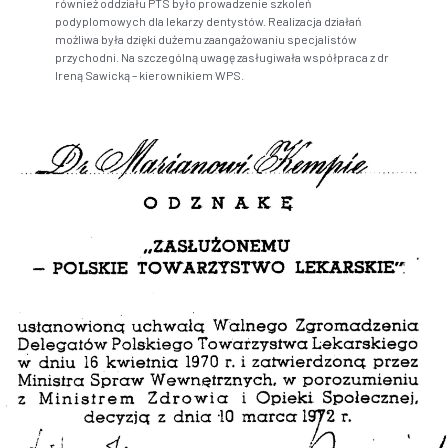
również oddziału PTS było prowadzenie szkoleń
podyplomowych dla lekarzy dentystów. Realizacja działań
możliwa była dzięki dużemu zaangażowaniu specjalistów
przychodni. Na szczególną uwagę zasługiwała współpraca z dr
Ireną Sawicką – kierownikiem WPS.