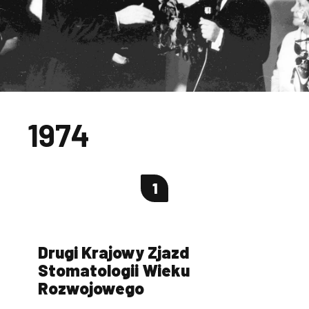
1974
1
Drugi Krajowy Zjazd
Se
Stomatologii Wieku
St
Rozwojowego
B