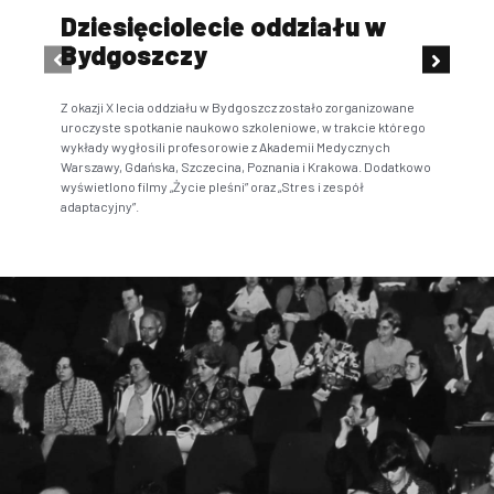
Dziesięciolecie oddziału w
IV
Bydgoszczy
S
Z okazji X lecia oddziału w Bydgoszcz zostało zorganizowane
Wars
uroczyste spotkanie naukowo szkoleniowe, w trakcie którego
wykłady wygłosili profesorowie z Akademii Medycznych
Warszawy, Gdańska, Szczecina, Poznania i Krakowa. Dodatkowo
wyświetlono filmy „Życie pleśni” oraz „Stres i zespół
adaptacyjny”.