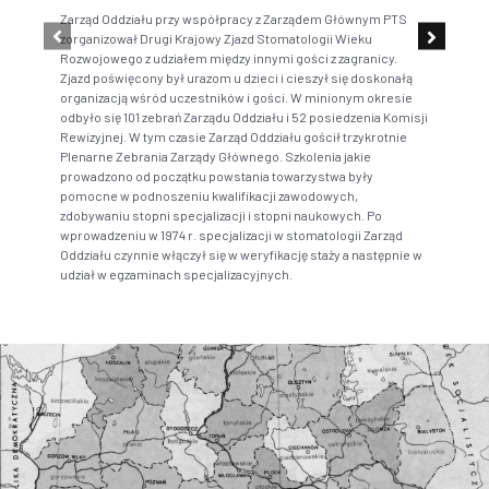
Zarząd Oddziału przy współpracy z Zarządem Głównym PTS
W st
zorganizował Drugi Krajowy Zjazd Stomatologii Wieku
Staw
Rozwojowego z udziałem między innymi gości z zagranicy.
jej 
Zjazd poświęcony był urazom u dzieci i cieszył się doskonałą
osób
organizacją wśród uczestników i gości. W minionym okresie
odbyło się 101 zebrań Zarządu Oddziału i 52 posiedzenia Komisji
Rewizyjnej. W tym czasie Zarząd Oddziału gościł trzykrotnie
Plenarne Zebrania Zarządy Głównego. Szkolenia jakie
prowadzono od początku powstania towarzystwa były
pomocne w podnoszeniu kwalifikacji zawodowych,
zdobywaniu stopni specjalizacji i stopni naukowych. Po
wprowadzeniu w 1974 r. specjalizacji w stomatologii Zarząd
Oddziału czynnie włączył się w weryfikację staży a następnie w
udział w egzaminach specjalizacyjnych.