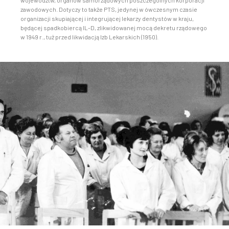
województw, organów samorządowych poszczególnych korporacji
zawodowych. Dotyczy to także PTS, jedynej w ówczesnym czasie
organizacji skupiającej i integrującej lekarzy dentystów w kraju,
będącej spadkobiercą IL-D, zlikwidowanej mocą dekretu rządowego
w 1949 r., tuż przed likwidacją Izb Lekarskich (1950).