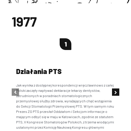
1977
1
Działania PTS
Z
Jak wynika z dostępnej korespondencji wręcz lawinowo z całej
Zarz
Polski zaczęły napływać deklaracje lekarzy dentystów,
Wroc
zatrudnionych w poradniach stomatologicznych
przemysłowej służby zdrowia, wyrażających chęć wstąpienia
do Sekcji Stomatologii Przemysłowej PTS. W tym samym roku
Prezes ZG PTS przesłał Oddziałom i Sekcjom informacje o
mającym odbyć się w maju w Katowicach, zgodnie ze statutem
PTS, V Kongresie Stomatologów Polskich, z trzema wiodącymi
ustalonymi przez Komisję Naukową Kongresu głównymi