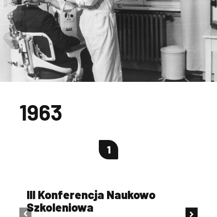
1963
1
III Konferencja Naukowo
W
Szkoleniowa